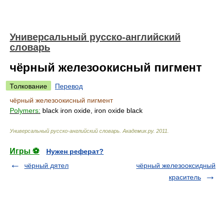
Универсальный русско-английский
словарь
чёрный железоокисный пигмент
Толкование
Перевод
чёрный железоокисный пигмент
Polymers:
black iron oxide, iron oxide black
Универсальный русско-английский словарь
.
Академик.ру
.
2011
.
Игры ⚽
Нужен реферат?
чёрный дятел
чёрный железооксидный
краситель